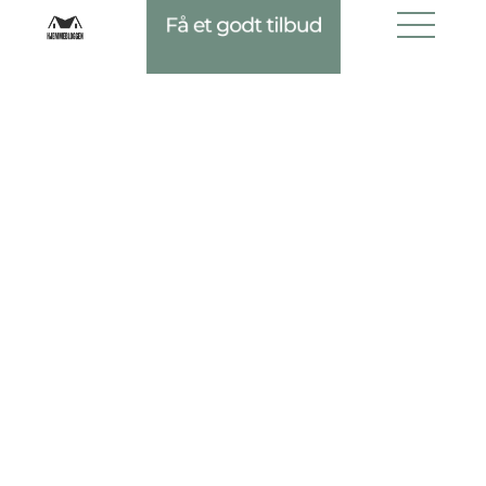
Få et godt tilbud
det være en god idé at vælge et
materiale, der er nemt at vedligeholde
og rengøre.
En anden vigtig faktor at overveje er
dit budget. Gulvmaterialer varierer i
pris, så det er vigtigt at have en idé
om, hvor meget du er villig til at
investere i dit nye gulv. Der er
mulighed for at finde gulve i forskellige
prisklasser, så der er noget for alle
budgetter.
Til sidst bør du også tage stil og
æstetik i betragtning. Vælg et gulv,
der passer til resten af dit hjem og
skaber den ønskede atmosfære.