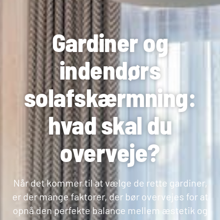
Gardiner og
indendørs
solafskærmning:
hvad skal du
overveje?
Når det kommer til at vælge de rette gardiner,
er der mange faktorer, der bør overvejes for at
opnå den perfekte balance mellem æstetik og