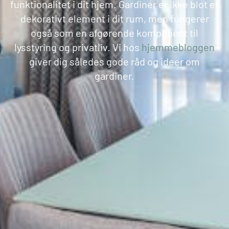
funktionalitet i dit hjem. Gardiner er ikke blot et
dekorativt element i dit rum, men fungerer
også som en afgørende komponent til
lysstyring og privatliv. Vi hos
hjemmebloggen
giver dig således gode råd og ideer om
gardiner.