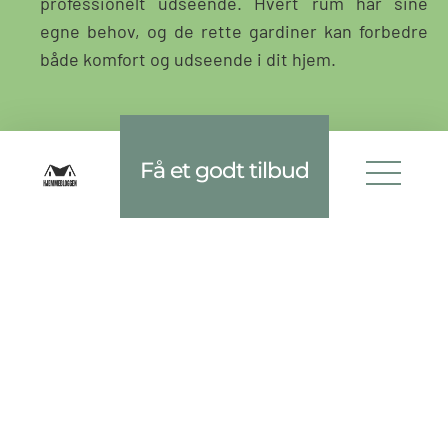
professionelt udseende. Hvert rum har sine
egne behov, og de rette gardiner kan forbedre
både komfort og udseende i dit hjem.
Indendørs solafskærmning:
Få et godt tilbud
hvad skal jeg vælge?
Gardinlageret har et stort sortiment inden for
solafskærmning, som giver dig mulighed for at finde
præcis det du ønsker til dit rum. Indendørs
solafskærmning er en essentiel del af
boligindretningen, der både forbedrer komforten og
æstetikken i dit hjem. Hos Gardinlageret finder du et
bredt udvalg af løsninger som listet herunder: