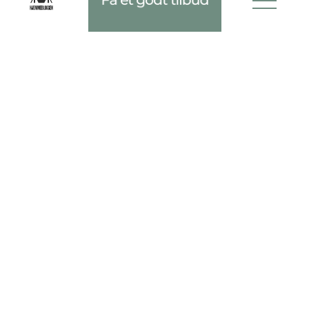
beskæring:
En veltrimmet græsplæne og velbeskårne buske
og træer er kendetegnende for en velplejet have.
Vores haveservice inkluderer regelmæssig
græsslåning, hvor vores team sikrer, at din
græsplæne er jævn og ensartet. Vi tilbyder også
beskæring af buske og træer, hvor vi sørger for at
fjerne dødt og overflødigt grene, så dine planter
kan trives og vokse sig stærke og sunde.