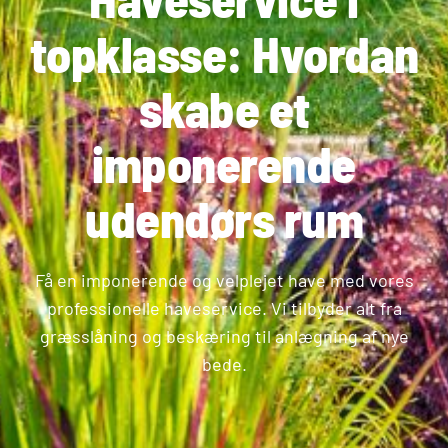
topklasse: Hvordan
skabe et
imponerende
udendørs rum
Få en imponerende og velplejet have med vores
professionelle haveservice. Vi tilbyder alt fra
græsslåning og beskæring til anlægning af nye
bede.