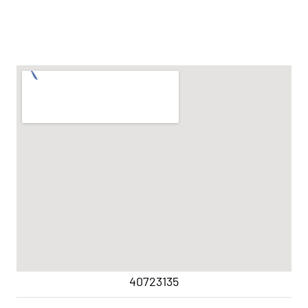
britisk sportsvogn.
Uncategorized
40723135